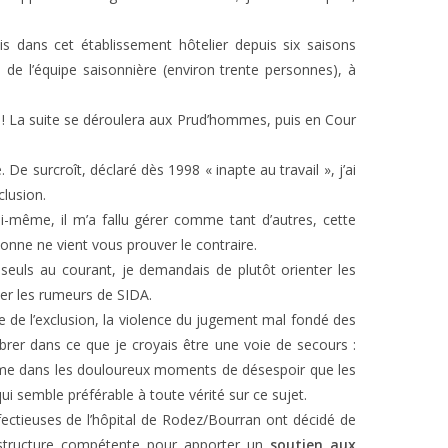
is dans cet établissement hôtelier depuis six saisons
de l’équipe saisonnière (environ trente personnes), à
nel ! La suite se déroulera aux Prud’hommes, puis en Cour
. De surcroît, déclaré dès 1998 « inapte au travail », j’ai
clusion.
i-même, il m’a fallu gérer comme tant d’autres, cette
onne ne vient vous prouver le contraire.
seuls au courant, je demandais de plutôt orienter les
mer les rumeurs de SIDA.
e de l’exclusion, la violence du jugement mal fondé des
mbrer dans ce que je croyais être une voie de secours :
même dans les douloureux moments de désespoir que les
 semble préférable à toute vérité sur ce sujet.
fectieuses de l’hôpital de Rodez/Bourran ont décidé de
 structure compétente pour apporter un
soutien aux