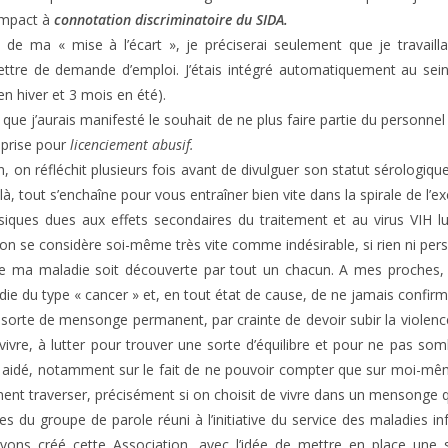
’impact à
connotation discriminatoire du SIDA.
 de ma « mise à l’écart », je préciserai seulement que je travailla
ettre de demande d’emploi. J’étais intégré automatiquement au sein 
n hiver et 3 mois en été).
fs que j’aurais manifesté le souhait de ne plus faire partie du person
eprise pour
licenciement abusif.
n, on réfléchit plusieurs fois avant de divulguer son statut sérologique
là, tout s’enchaîne pour vous entraîner bien vite dans la spirale de l’ex
ques dues aux effets secondaires du traitement et au virus VIH lu
 on se considère soi-même très vite comme indésirable, si rien ni pers
ue ma maladie soit découverte par tout un chacun. A mes proches, 
die du type « cancer » et, en tout état de cause, de ne jamais confir
ne sorte de mensonge permanent, par crainte de devoir subir la violenc
 vivre, à lutter pour trouver une sorte d’équilibre et pour ne pas so
ent aidé, notamment sur le fait de ne pouvoir compter que sur moi-
t traverser, précisément si on choisit de vivre dans un mensonge qui
 du groupe de parole réuni à l’initiative du service des maladies in
vons créé cette Association, avec l’idée de mettre en place une