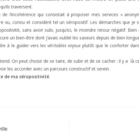
qu’ils traversent.
te de l’incohérence qui consistait à proposer mes services « anony
re vu, connu et considéré tel un séropositif. Les démarches que je 
ositivité, sans avoir subi, jusqu’ici, le moindre retour négatif. Bien 
cure un bien-être dont j’avais oublié les saveurs depuis de bien longu
dre à le guider vers les
véritables enjeux
plutôt que le conforter dans
tend. On peut choisir de se taire, de subir et de se cacher : il y a là
voir les accorder avec un parcours constructif et serein.
te de ma séropositivité
.
ille