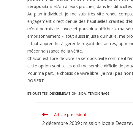
séropositifs
et/ou à leurs proches, dans les difficultés 
Au plan individuel, je me suis très vite rendu comp
engagement direct dénué des habituelles craintes d’êt
m’ont permis de savoir et pouvoir « afficher » ma sérop
emprisonnement », tout aussi injuste qu’inutile, me pro
Il faut apprendre à gérer le regard des autres, appren
méconnaissance de la vérité.
Chacun est libre de vivre sa séropositivité comme il l’en
cette option sont telles qu’il me semble difficile de pou
Pour ma part, je choisis de vivre libre :
je n’ai pas hon
ROBERT
ÉTIQUETTES
:
DISCRIMINATION
,
SIDA
,
TÉMOIGNAGE
Article précédent
Read
more
2 décembre 2009 : mission locale Decazev
articles