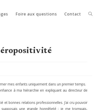
ages
Foire aux questions
Contact
Toggle
website
séropositivité
search
 informer mes enfants uniquement dans un premier temps.
confiance à ma hiérarchie en expliquant au directeur de
é et bonnes relations professionnelles. J’ai cru pouvoir
i supposais une grande honnêteté ; je me trompais,