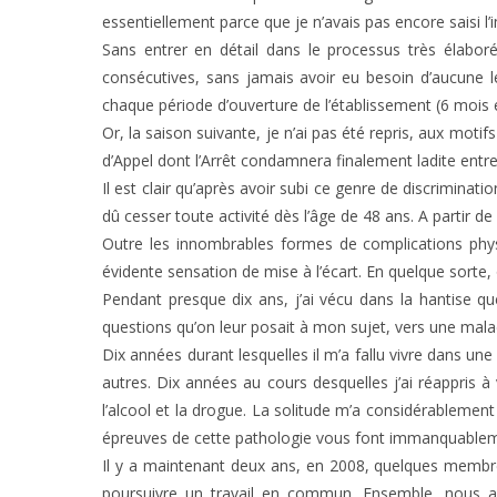
essentiellement parce que je n’avais pas encore saisi l
Sans entrer en détail dans le processus très élaboré
consécutives, sans jamais avoir eu besoin d’aucune l
chaque période d’ouverture de l’établissement (6 mois e
Or, la saison suivante, je n’ai pas été repris, aux moti
d’Appel dont l’Arrêt condamnera finalement ladite entr
Il est clair qu’après avoir subi ce genre de discriminatio
dû cesser toute activité dès l’âge de 48 ans. A partir de 
Outre les innombrables formes de complications physi
évidente sensation de mise à l’écart. En quelque sorte,
Pendant presque dix ans, j’ai vécu dans la hantise q
questions qu’on leur posait à mon sujet, vers une mala
Dix années durant lesquelles il m’a fallu vivre dans u
autres. Dix années au cours desquelles j’ai réappris à
l’alcool et la drogue. La solitude m’a considérablem
épreuves de cette pathologie vous font immanquablemen
Il y a maintenant deux ans, en 2008, quelques membres
poursuivre un travail en commun. Ensemble, nous a