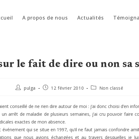
cueil
A propos de nous
Actualités
Témoign
r le fait de dire ou non sa 
Auteur/autrice
Publication
Post
pulga
12 février 2010
Non classé
de
publiée :
category:
la
publication :
aient conseillé de ne rien dire autour de moi : j’ai donc choisi d’en
t un arrêt de maladie de plusieurs semaines, j’ai cru pouvoir faire 
 médicales exactes de mon absence.
 événement qui se situe en 1997, qu’il ne faut jamais confondre amiti
tions que nous avions échangées et au travers desquelles je lu