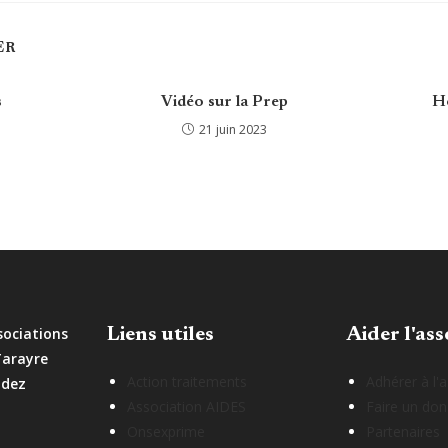
ER
s
Vidéo sur la Prep
Ho
21 juin 2023
sociations
Liens utiles
Aider l'ass
Tarayre
Action traitements
Adhérer à l'
odez
Association AIDES
Faire un don
Onsexprime
Partenaires