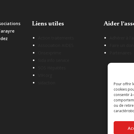
sociations
Liens utiles
Aider l'ass
Tarayre
Action traitements
Adhérer à l'
odez
Association AIDES
Faire un don
Onsexprime
Partenaires
Sida info service
SOS Hépatites
VIH.org
sidaction
Pour offrir 
cookies pou
consentir à
comportement
ou de retire
caractéristi
Ac