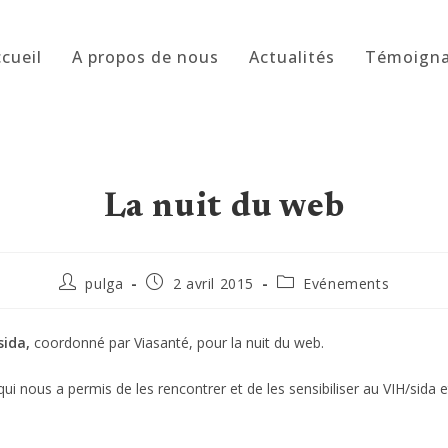
cueil
A propos de nous
Actualités
Témoign
La nuit du web
Auteur/autrice
Publication
Post
pulga
2 avril 2015
Evénements
de
publiée :
category:
la
publication :
sida,
coordonné par Viasanté, pour la nuit du web.
i nous a permis de les rencontrer et de les sensibiliser au VIH/sida e