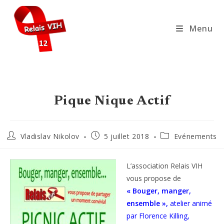
Skip
to
Menu
content
Pique Nique Actif
Auteur/autrice
Publication
Post
Vladislav Nikolov
5 juillet 2018
Evénements
de
publiée :
category:
la
publication :
L’association Relais VIH
vous propose de
« Bouger, manger,
ensemble »,
atelier animé
par Florence Killing,