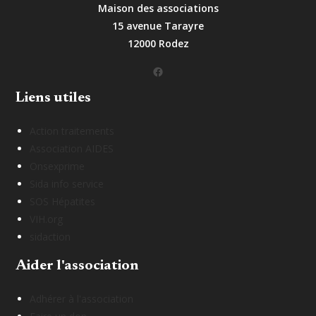
Maison des associations
15 avenue Tarayre
12000 Rodez
Facebook
Liens utiles
Action traitements
Association AIDES
Onsexprime
Sida info service
SOS Hépatites
VIH.org
sidaction
Aider l'association
Adhérer à l'association