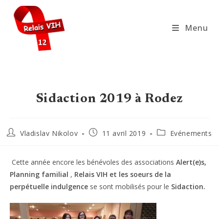
Skip
to
Menu
content
Sidaction 2019 à Rodez
Auteur/autrice
Publication
Post
Vladislav Nikolov
11 avril 2019
Evénements
de
publiée :
category:
la
publication :
Cette année encore les bénévoles des associations
Alert(e)s,
Planning familial
,
Relais VIH et les soeurs de la
perpétuelle indulgence
se sont mobilisés pour le
Sidaction.