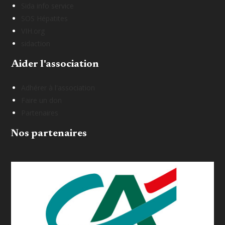
Sida info service
SOS Hépatites
VIH.org
sidaction
Aider l'association
Adhérer à l'association
Faire un don
Partenaires
Nos partenaires