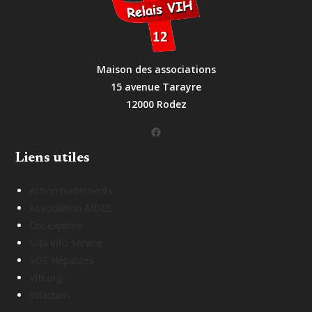
Maison des associations
15 avenue Tarayre
12000 Rodez
Facebook
Liens utiles
Action traitements
Association AIDES
Onsexprime
Sida info service
SOS Hépatites
VIH.org
sidaction