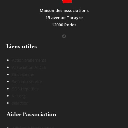
Maison des associations
15 avenue Tarayre
12000 Rodez
Facebook
Liens utiles
Action traitements
Association AIDES
Onsexprime
Sida info service
SOS Hépatites
VIH.org
sidaction
Aider l'association