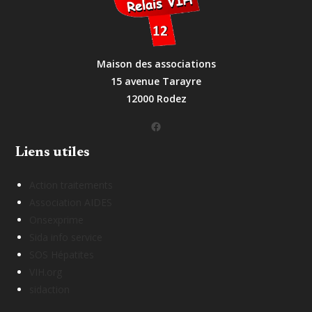
Maison des associations
15 avenue Tarayre
12000 Rodez
Facebook
Liens utiles
Action traitements
Association AIDES
Onsexprime
Sida info service
SOS Hépatites
VIH.org
sidaction