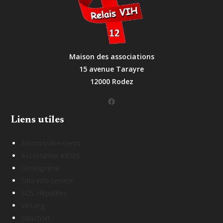
Maison des associations
15 avenue Tarayre
12000 Rodez
Facebook
Liens utiles
Action traitements
Association AIDES
Onsexprime
Sida info service
SOS Hépatites
VIH.org
sidaction