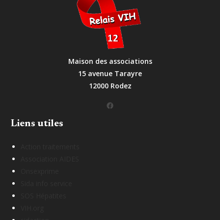
Maison des associations
15 avenue Tarayre
12000 Rodez
Facebook
Liens utiles
Action traitements
Association AIDES
Onsexprime
Sida info service
SOS Hépatites
VIH.org