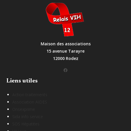
Maison des associations
15 avenue Tarayre
12000 Rodez
Facebook
Liens utiles
Action traitements
Association AIDES
Onsexprime
Sida info service
SOS Hépatites