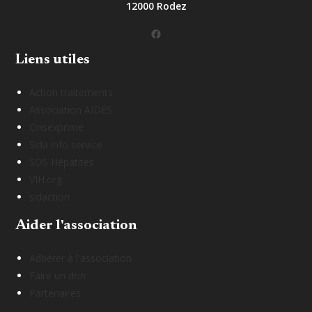
12000 Rodez
Facebook
Liens utiles
Action traitements
Association AIDES
Onsexprime
Sida info service
SOS Hépatites
VIH.org
sidaction
Aider l'association
Adhérer à l'association
Faire un don
Partenaires