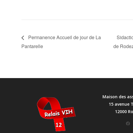
Permanence Accueil de jour de La
Sidacti
Pantarelle
de Rode
Maison des as
15 avenue 
12000 R
Facebook