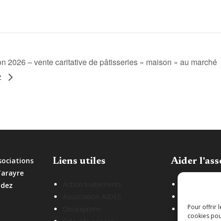
on 2026 – vente caritative de pâtisseries « maison » au marché
z
sociations
Liens utiles
Aider l'ass
Tarayre
Action traitements
Adhérer à l'
odez
Association AIDES
Faire un don
Pour offrir 
Onsexprime
Partenaires
cookies pou