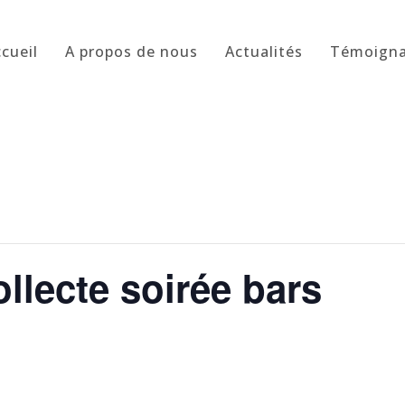
cueil
A propos de nous
Actualités
Témoign
llecte soirée bars