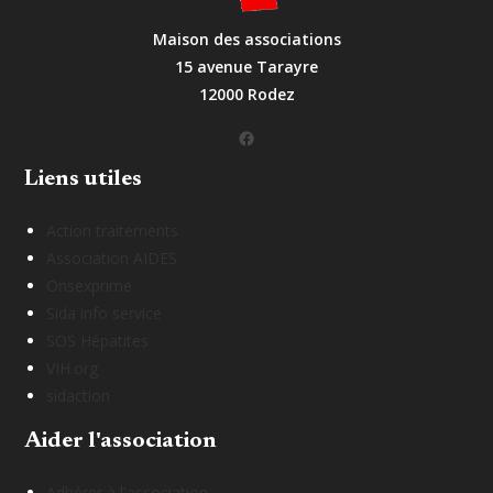
Maison des associations
15 avenue Tarayre
12000 Rodez
Facebook
Liens utiles
Action traitements
Association AIDES
Onsexprime
Sida info service
SOS Hépatites
VIH.org
sidaction
Aider l'association
Adhérer à l'association