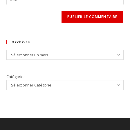
address
l’URL
comment
to
de
comment
votre
site
(facultatif)
Archives
Archives
Sélectionner un mois
Catégories
Sélectionner Catégorie