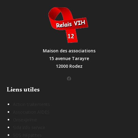
Maison des associations
15 avenue Tarayre
12000 Rodez
Facebook
Liens utiles
Action traitements
Association AIDES
Onsexprime
Sida info service
SOS Hépatites