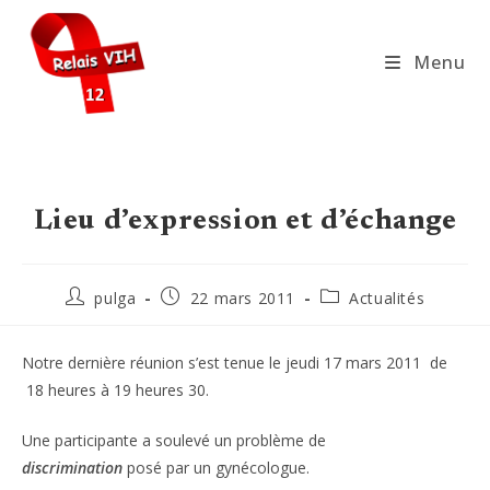
Skip
to
Menu
content
Lieu d’expression et d’échange
Auteur/autrice
Publication
Post
pulga
22 mars 2011
Actualités
de
publiée :
category:
la
publication :
Notre dernière réunion s’est tenue le jeudi 17 mars 2011 de
18 heures à 19 heures 30.
Une participante a soulevé un problème de
discrimination
posé par un gynécologue.