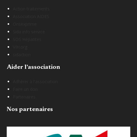
Action traitements
Association AIDES
Onsexprime
Sida info service
SOS Hépatites
VIH.org
sidaction
Aider l'association
Adhérer à l'association
Faire un don
Partenaires
Nos partenaires