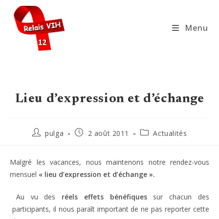
Skip
to
Menu
content
Lieu d’expression et d’échange
Auteur/autrice
Publication
Post
pulga
2 août 2011
Actualités
de
publiée :
category:
la
publication :
Malgré les vacances, nous maintenons notre rendez-vous
mensuel
« lieu d’expression et d’échange ».
Au vu des
réels effets bénéfiques
sur chacun des
participants, il nous paraît important de ne pas reporter cette