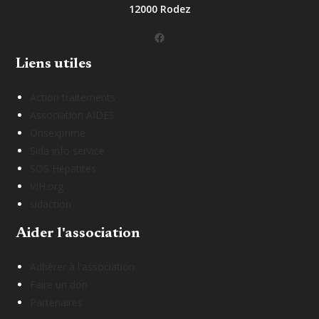
12000 Rodez
Facebook
Liens utiles
Action traitements
Association AIDES
Onsexprime
Sida info service
SOS Hépatites
VIH.org
sidaction
Aider l'association
Adhérer à l'association
Faire un don
Partenaires