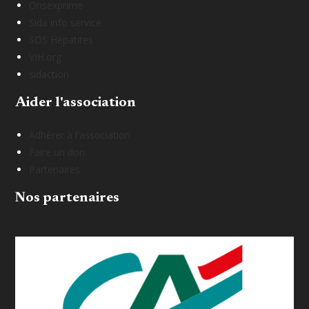
Onsexprime
Sida info service
SOS Hépatites
VIH.org
sidaction
Aider l'association
Adhérer à l'association
Faire un don
Partenaires
Nos partenaires