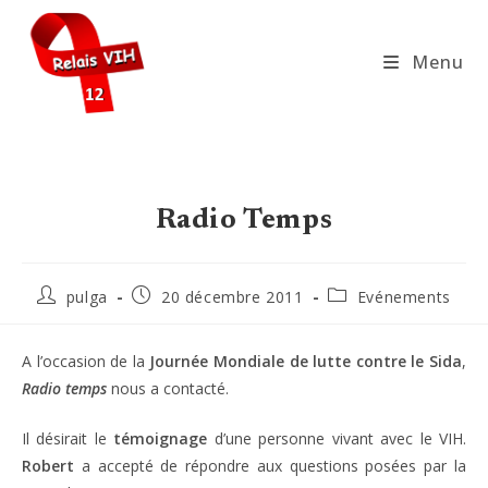
Skip
to
Menu
content
Radio Temps
Auteur/autrice
Publication
Post
pulga
20 décembre 2011
Evénements
de
publiée :
category:
la
publication :
A l’occasion de la
Journée Mondiale de lutte contre le Sida
,
Radio temps
nous a contacté.
Il désirait le
témoignage
d’une personne vivant avec le VIH.
Robert
a accepté de répondre aux questions posées par la