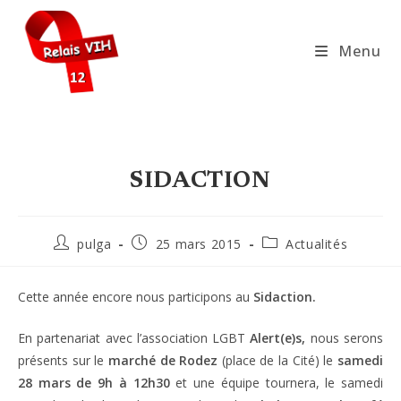
Skip
to
Menu
content
SIDACTION
Auteur/autrice
Publication
Post
pulga
25 mars 2015
Actualités
de
publiée :
category:
la
publication :
Cette année encore nous participons au
Sidaction.
En partenariat avec l’association LGBT
Alert(e)s,
nous serons
présents sur le
marché de Rodez
(place de la Cité) le
samedi
28 mars de 9h à 12h30
et une équipe tournera, le samedi