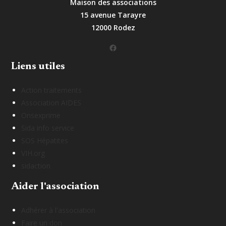
Maison des associations
15 avenue Tarayre
12000 Rodez
Facebook
Liens utiles
Action traitements
Association AIDES
Onsexprime
Sida info service
SOS Hépatites
VIH.org
sidaction
Aider l'association
Adhérer à l'association
Faire un don