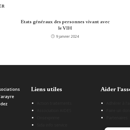
ER
Etats généraux des personnes vivant avec
le VIH
9 janvier 2024
sociations
Liens utiles
Aider l'ass
Tarayre
Action traitements
Adhérer à l'
odez
Association AIDES
Faire un don
Onsexprime
Partenaires
Sida info service