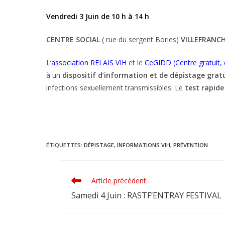
Vendredi 3 Juin de 10 h à 14 h
CENTRE SOCIAL
( rue du sergent Bories)
VILLEFRANC
L
‘association RELAIS VIH
et le
CeGIDD (Centre gratuit, 
à un
dispositif d’information et de dépistage gratu
infections sexuellement transmissibles. Le
test rapide
ÉTIQUETTES
:
DÉPISTAGE
,
INFORMATIONS VIH
,
PRÉVENTION
Article précédent
Read
more
Samedi 4 Juin : RASTF’ENTRAY FESTIVAL
articles