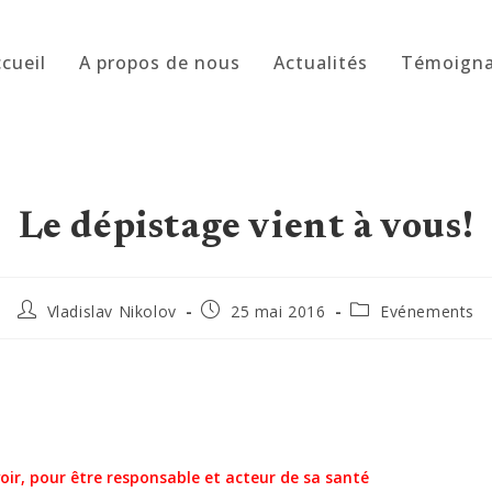
cueil
A propos de nous
Actualités
Témoign
Le dépistage vient à vous!
Auteur/autrice
Publication
Post
Vladislav Nikolov
25 mai 2016
Evénements
de
publiée :
category:
la
publication :
voir, pour être responsable et acteur de sa santé