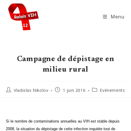
Skip
to
Menu
content
Campagne de dépistage en
milieu rural
Auteur/autrice
Publication
Post
Vladislav Nikolov
1 juin 2016
Evénements
de
publiée :
category:
la
publication :
Si le nombre de contaminations annuelles au VIH est stable depuis
2008, la situation du dépistage de cette infection inquiète tout de