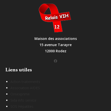
Maison des associations
15 avenue Tarayre
12000 Rodez
Facebook
Liens utiles
Action traitements
Association AIDES
Onsexprime
Sida info service
SOS Hépatites