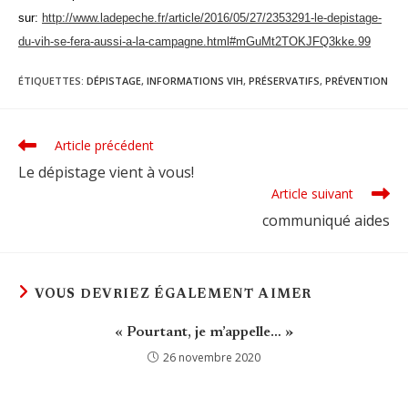
sur:
http://www.ladepeche.fr/article/2016/05/27/2353291-le-depistage-
du-vih-se-fera-aussi-a-la-campagne.html#mGuMt2TOKJFQ3kke.99
ÉTIQUETTES
:
DÉPISTAGE
,
INFORMATIONS VIH
,
PRÉSERVATIFS
,
PRÉVENTION
Article précédent
Read
more
Le dépistage vient à vous!
articles
Article suivant
communiqué aides
VOUS DEVRIEZ ÉGALEMENT AIMER
« Pourtant, je m’appelle… »
26 novembre 2020