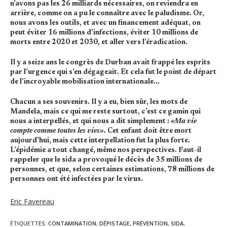
n’avons pas les 26 milliards nécessaires, on reviendra en
arrière, comme on a pu le connaître avec le paludisme. Or,
nous avons les outils, et avec un financement adéquat, on
peut éviter 16 millions d’infections, éviter 10 millions de
morts entre 2020 et 2030, et aller vers l’éradication.
Il y a seize ans le congrès de Durban avait frappé les esprits
par l’urgence qui s’en dégageait. Et cela fut le point de départ
de l’incroyable mobilisation internationale…
Chacun a ses souvenirs. Il y a eu, bien sûr, les mots de
Mandela, mais ce qui me reste surtout, c’est ce gamin qui
nous a interpellés, et qui nous a dit simplement :
«Ma vie
compte comme toutes les vies».
Cet enfant doit être mort
aujourd’hui, mais cette interpellation fut la plus forte.
L’épidémie a tout changé, même nos perspectives. Faut-il
rappeler que le sida a provoqué le décès de 35 millions de
personnes, et que, selon certaines estimations, 78 millions de
personnes ont été infectées par le virus.
Eric Favereau
ÉTIQUETTES
:
CONTAMINATION
,
DÉPISTAGE
,
PRÉVENTION
,
SIDA
,