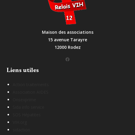
Maison des associations
15 avenue Tarayre
12000 Rodez
Facebook
Liens utiles
Action traitements
Association AIDES
Onsexprime
Sida info service
SOS Hépatites
VIH.org
sidaction