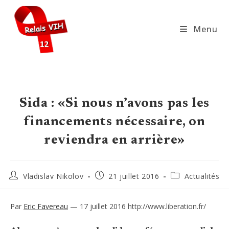
Skip
to
Menu
content
Sida : «Si nous n’avons pas les
financements nécessaire, on
reviendra en arrière»
Auteur/autrice
Publication
Post
Vladislav Nikolov
21 juillet 2016
Actualités
de
publiée :
category:
la
publication :
Par
Eric Favereau
—
17 juillet 2016 http://www.liberation.fr/