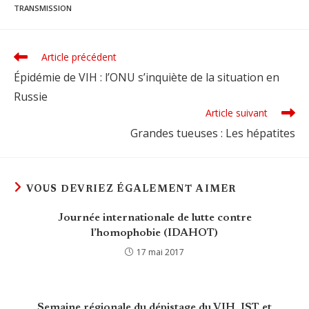
TRANSMISSION
Article précédent
Read
more
Épidémie de VIH : l’ONU s’inquiète de la situation en
articles
Russie
Article suivant
Grandes tueuses : Les hépatites
VOUS DEVRIEZ ÉGALEMENT AIMER
Journée internationale de lutte contre
l’homophobie (IDAHOT)
17 mai 2017
Semaine régionale du dépistage du VIH, IST et