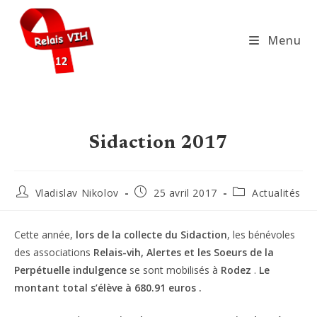
Skip
to
Menu
content
Sidaction 2017
Auteur/autrice
Publication
Post
Vladislav Nikolov
25 avril 2017
Actualités
de
publiée :
category:
la
publication :
Cette année,
lors de la collecte du Sidaction
, les bénévoles
des associations
Relais-vih, Alertes et les Soeurs de la
Perpétuelle indulgence
se sont mobilisés à
Rodez
.
Le
montant total s’élève à 680.91 euros .