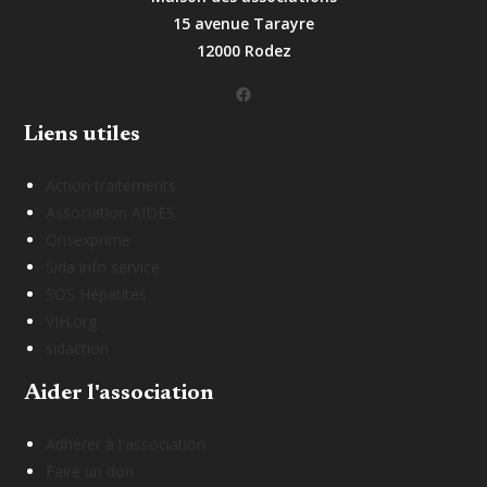
15 avenue Tarayre
12000 Rodez
Facebook
Liens utiles
Action traitements
Association AIDES
Onsexprime
Sida info service
SOS Hépatites
VIH.org
sidaction
Aider l'association
Adhérer à l'association
Faire un don