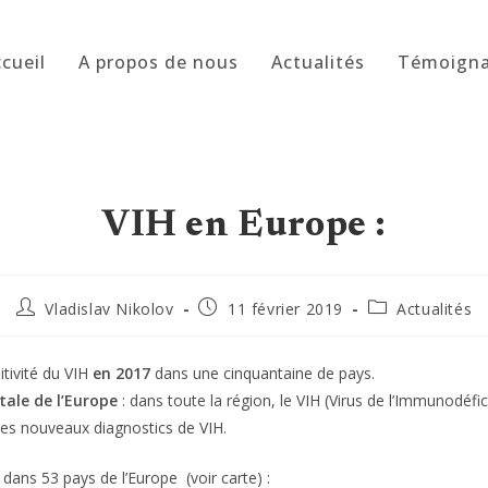
cueil
A propos de nous
Actualités
Témoign
VIH en Europe :
Auteur/autrice
Publication
Post
Vladislav Nikolov
11 février 2019
Actualités
de
publiée :
category:
la
publication :
tivité du VIH
en 2017
dans une cinquantaine de pays.
ntale de l’Europe
: dans toute la région, le VIH (Virus de l’Immunodéf
es nouveaux diagnostics de VIH.
dans 53 pays de l’Europe (voir carte) :