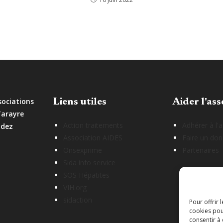
sociations
Liens utiles
Aider l'ass
Tarayre
Action traitements
Adhérer à l'
odez
Association AIDES
Faire un don
Onsexprime
Partenaires
Sida info service
SOS Hépatites
VIH.org
sidaction
Pour offrir 
cookies pou
consentir à