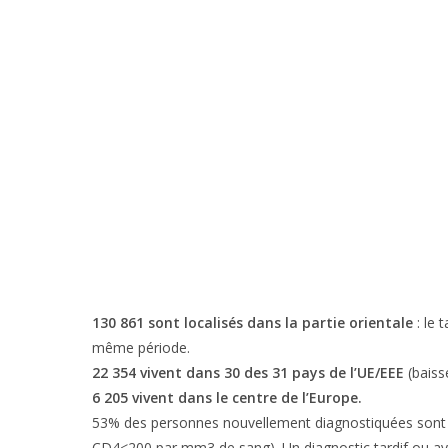
130 861 sont localisés dans la partie orientale
: le 
même période.
22 354 vivent dans 30 des 31 pays de l’UE/EEE
(baiss
6 205 vivent dans le centre de l’Europe.
53% des personnes nouvellement diagnostiquées sont à u
CD4<200 par mm3 de sang). Un diagnostic tardif ou ava