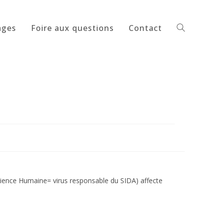
ages
Foire aux questions
Contact
Toggle
website
search
icience Humaine= virus responsable du SIDA) affecte