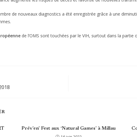
ombre de nouveaux diagnostics a été enregistrée grâce à une diminut
ommes.
européenne
de l’OMS sont touchées par le VIH, surtout dans la partie o
 2018
ER
RT
Prév’en’ Fest aux ‘Natural Games’ à Millau
Co
16 juin 2022