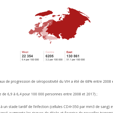
taux de progression de séropositivité du VIH a été de 68% entre 2008
e de 6,9 à 6,4 pour 100 000 personnes entre 2008 et 2017) ;
n stade tardif de l’infection (cellules CD4<350 par mm3 de sang) et 
ncé augmente les risques de décès et favorise de nouvelles transmi