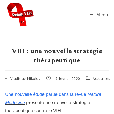
Skip
to
Menu
content
VIH : une nouvelle stratégie
thérapeutique
Auteur/autrice
Publication
Post
Vladislav Nikolov
19 février 2020
Actualités
de
publiée :
category:
la
publication :
Une nouvelle étude parue dans la revue
Nature
Médecine
présente une nouvelle stratégie
thérapeutique contre le VIH.