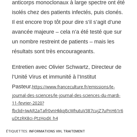
anticorps monoclonaux à large spectre ont été
isolés chez des patients infectés, puis clonés.
Il est encore trop tôt pour dire s’il s’agit d’une
avancée majeure – cela n’a été testé que sur
un nombre restreint de patients – mais les
résultats sont très encourageants.
Entretien avec
Olivier Schwartz,
Directeur de
l’Unité Virus et immunité à l’Institut
Pasteur.
https://www.franceculture.fr/emissions/le-
journal-des-sciences/le-journal-des-sciences-du-mardi-
11-fevrier-2020?
fbclid=IwAR2aTafr0vnHkkqBcWhutuV387cujZ7uPnH61r6
uDtzRK8ci-PtzHodX_h4
ÉTIQUETTES
:
INFORMATIONS VIH
,
TRAITEMENT