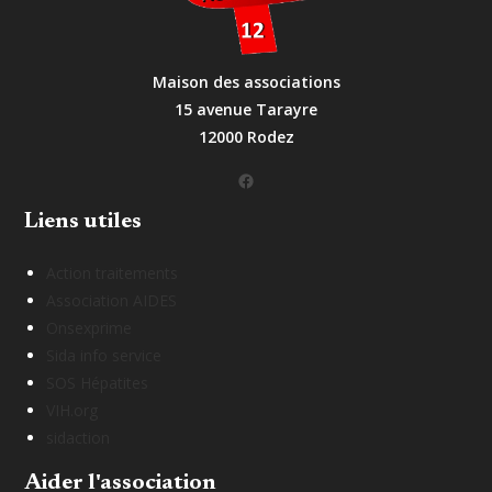
Maison des associations
15 avenue Tarayre
12000 Rodez
Facebook
Liens utiles
Action traitements
Association AIDES
Onsexprime
Sida info service
SOS Hépatites
VIH.org
sidaction
Aider l'association