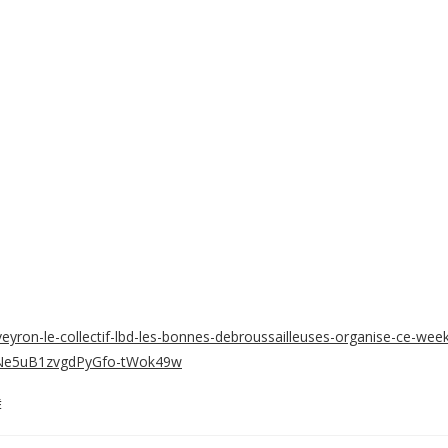
aveyron-le-collectif-lbd-les-bonnes-debroussailleuses-organise-ce-wee
ENe5uB1zvgdPyGfo-tWok49w
É