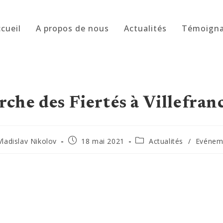
cueil
A propos de nous
Actualités
Témoign
che des Fiertés à Villefra
ur/autrice
Publication
Post
Vladislav Nikolov
18 mai 2021
Actualités
/
Evénem
publiée :
category:
ication :