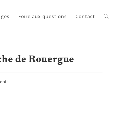
ages
Foire aux questions
Contact
Toggle
website
nche de Rouergue
ents
search