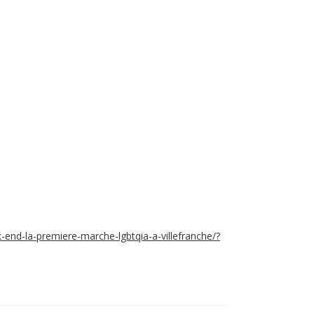
k-end-la-premiere-marche-lgbtqia-a-villefranche/?