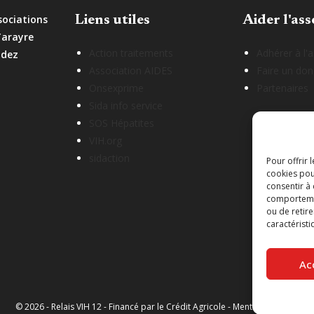
sociations
Liens utiles
Aider l'ass
Tarayre
Action traitements
Adhérer à l'
odez
Association AIDES
Faire un don
Onsexprime
Partenaires
Sida info service
SOS Hépatites
VIH.org
sidaction
Pour offrir 
cookies pou
consentir à
comportement
ou de retire
caractéristi
Ac
© 2026 - Relais VIH 12 - Financé par le Crédit Agricole -
Mentions légales