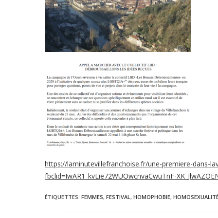
https://laminutevillefranchoise.fr/une-premiere-dans-l
fbclid=IwAR1_kvLie72WUOwcnvaCwuTnF-XK_JlwAZO
ÉTIQUETTES
:
FEMMES
,
FESTIVAL
,
HOMOPHOBIE
,
HOMOSEXUALIT