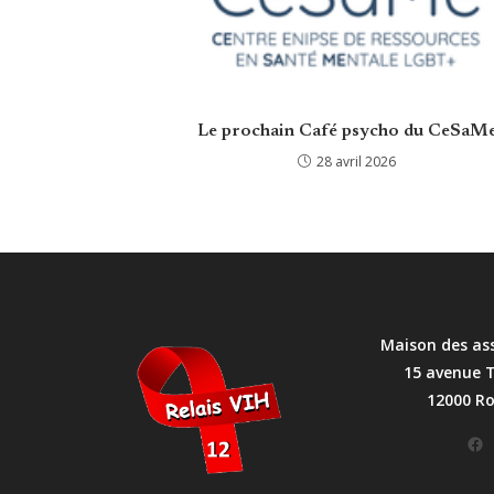
Le prochain Café psycho du CeSaM
28 avril 2026
Maison des as
15 avenue 
12000 R
Facebook