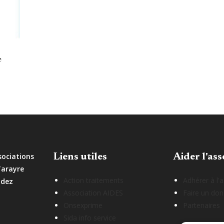
e
sociations
Liens utiles
Aider l'ass
Tarayre
Action traitements
Adhérer à l'
odez
Association AIDES
Faire un don
Onsexprime
Partenaires
Sida info service