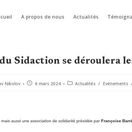
cueil
A propos de nous
Actualités
Témoign
du Sidaction se déroulera le
rice
Publication
Post
av Nikolov
6 mars 2024
Actualités
/
Evénements
publiée :
category:
 :
 mais aussi une association de solidarité présidée par
Françoise Barr