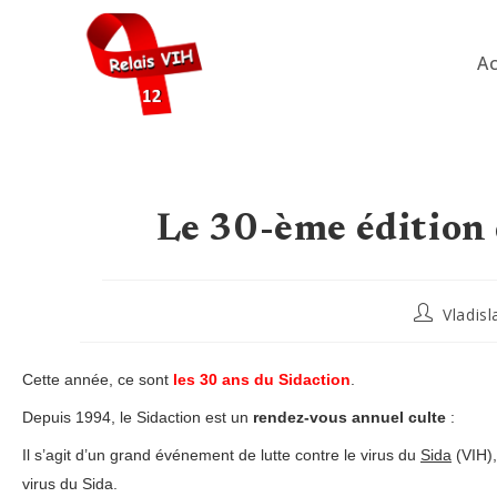
Skip
to
Ac
content
Le 30-ème édition 
Auteur/aut
Vladisl
de
la
publication
Cette année, ce sont
les 30 ans du Sidaction
.
Depuis 1994, le Sidaction est un
rendez-vous annuel culte
:
Il s’agit d’un grand événement de lutte contre le virus du
Sida
(VIH),
virus du Sida.