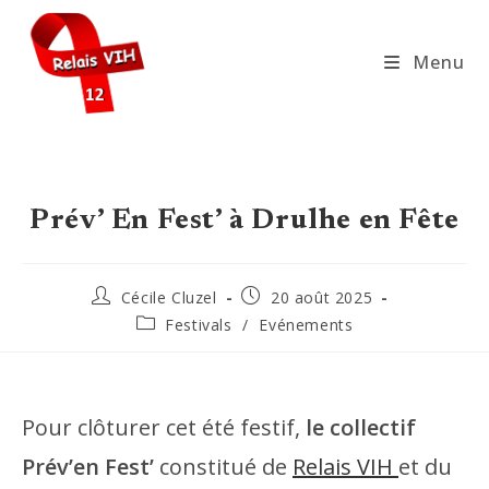
Skip
to
Menu
content
Prév’ En Fest’ à Drulhe en Fête
Auteur/autrice
Publication
Cécile Cluzel
20 août 2025
de
publiée :
Post
Festivals
/
Evénements
la
category:
publication :
Pour clôturer cet été festif,
le collectif
Prév’en Fest’
constitué de
Relais VIH
et du