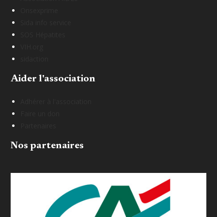
Onsexprime
Sida info service
SOS Hépatites
VIH.org
sidaction
Aider l'association
Adhérer à l'association
Faire un don
Partenaires
Nos partenaires