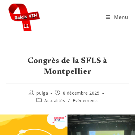
Skip
to
Menu
content
Congrès de la SFLS à
Montpellier
Auteur/autrice
Publication
pulga
8 décembre 2025
de
publiée :
Post
Actualités
/
Evénements
la
category:
publication :