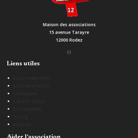
Maison des associations
15 avenue Tarayre
12000 Rodez
Facebook
Liens utiles
Action traitements
Association AIDES
Onsexprime
Sida info service
SOS Hépatites
VIH.org
sidaction
Aider l'association