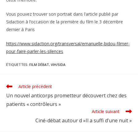
Vous pouvez trouver son portrait dans l’article publié par
Sidaction à l’occasion de la première du film le 3 décembre
dernier à Paris
https://www.sidaction.org/transversal/emanuelle-bidou-filmer-
pour-faire-parler-les-silences
ÉTIQUETTES
:
FILM DÉBAT
,
VIH/SIDA
Article précédent
Read
more
Un nouvel anticorps prometteur découvert chez des
articles
patients « contrôleurs »
Article suivant
Ciné-débat autour d »Il a suffi d’une nuit »