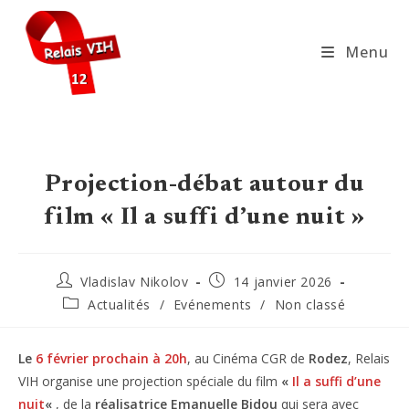
Skip
to
Menu
content
Projection-débat autour du
film « Il a suffi d’une nuit »
Auteur/autrice
Publication
Vladislav Nikolov
14 janvier 2026
de
publiée :
Post
Actualités
/
Evénements
/
Non classé
la
category:
publication :
Le
6 février prochain à 20h
, au Cinéma CGR de
Rodez
, Relais
VIH organise une projection spéciale du film
«
Il a suffi d’une
nuit
«
, de la
réalisatrice Emanuelle Bidou
qui sera avec