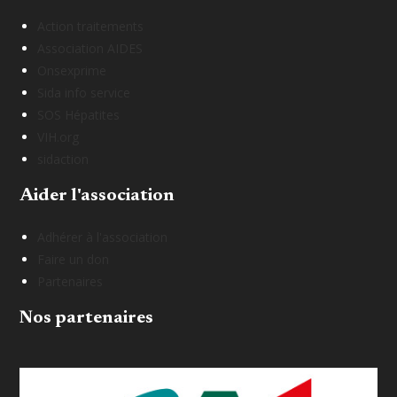
Action traitements
Association AIDES
Onsexprime
Sida info service
SOS Hépatites
VIH.org
sidaction
Aider l'association
Adhérer à l'association
Faire un don
Partenaires
Nos partenaires