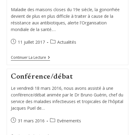
Maladie des maisons closes du 19e siècle, la gonorrhée
devient de plus en plus difficile à traiter à cause de la
résistance aux antibiotiques, alerte l'Organisation
mondiale de la santé.…
Publication
Post
11 juillet 2017
Actualités
publiée :
category:
La
Continuer La Lecture
« Chaude-
Pisse »
Pourrait-
Conférence/débat
Elle
Devenir
Incurable
Le vendredi 18 mars 2016, nous avons assisté à une
?
conférence/débat animée par le Dr Bruno Guérin, chef du
service des maladies infectieuses et tropicales de l'hôpital
Jacques Puel de…
Publication
Post
31 mars 2016
Evénements
publiée :
category: