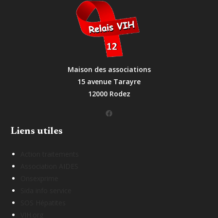
Maison des associations
15 avenue Tarayre
12000 Rodez
Facebook
Liens utiles
Action traitements
Association AIDES
Onsexprime
Sida info service
SOS Hépatites
VIH.org