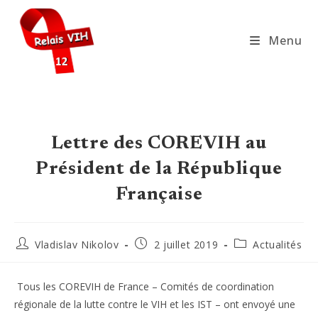
Skip
to
Menu
content
Lettre des COREVIH au
Président de la République
Française
Auteur/autrice
Publication
Post
Vladislav Nikolov
2 juillet 2019
Actualités
de
publiée :
category:
la
publication :
Tous les COREVIH de France – Comités de coordination
régionale de la lutte contre le VIH et les IST – ont envoyé une