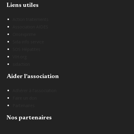
Liens utiles
Action traitements
Association AIDES
Onsexprime
Sida info service
SOS Hépatites
VIH.org
sidaction
Aider l'association
Adhérer à l'association
Faire un don
Partenaires
Nos partenaires