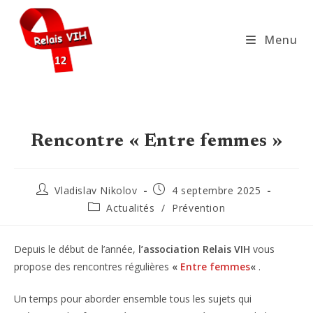
Skip
to
Menu
content
Rencontre « Entre femmes »
Auteur/autrice
Publication
Vladislav Nikolov
4 septembre 2025
de
publiée :
Post
Actualités
/
Prévention
la
category:
publication :
Depuis le début de l’année,
l’association Relais VIH
vous
propose des rencontres régulières
«
Entre femmes
«
.
Un temps pour aborder ensemble tous les sujets qui