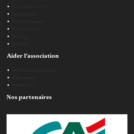
Association AIDES
Onsexprime
Sida info service
SOS Hépatites
VIH.org
sidaction
Aider l'association
Adhérer à l'association
Faire un don
Partenaires
Nos partenaires