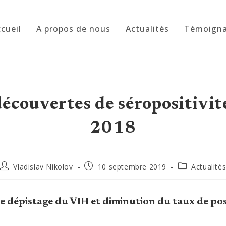
cueil
A propos de nous
Actualités
Témoign
écouvertes de séropositivit
2018
Auteur/autrice
Publication
Post
Vladislav Nikolov
10 septembre 2019
Actualité
de
publiée :
category:
la
publication :
e dépistage du VIH et diminution du taux de pos