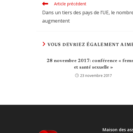
Article précédent
Read
more
Dans un tiers des pays de l’UE, le nombr
articles
augmentent
VOUS DEVRIEZ ÉGALEMENT AIM
28 novembre 2017: conférence « fem
et santé sexuelle »
23 novembre 2017
Maison des as