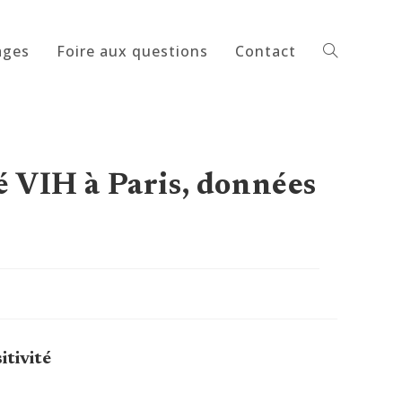
ages
Foire aux questions
Contact
Toggle
website
é VIH à Paris, données
search
s
itivité