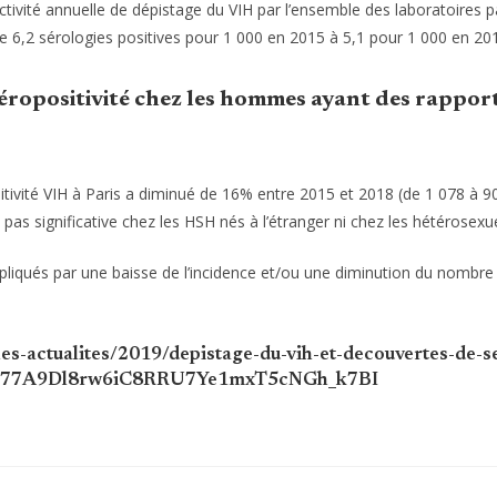
ivité annuelle de dépistage du VIH par l’ensemble des laboratoires par
e 6,2 sérologies positives pour 1 000 en 2015 à 5,1 pour 1 000 en 20
éropositivité chez les hommes ayant des rappor
ivité VIH à Paris a diminué de 16% entre 2015 et 2018 (de 1 078 à 9
as significative chez les HSH nés à l’étranger ni chez les hétérosexuel
pliqués par une baisse de l’incidence et/ou une diminution du nombre
les-actualites/2019/depistage-du-vih-et-decouvertes-de-
S77A9Dl8rw6iC8RRU7Ye1mxT5cNGh_k7BI