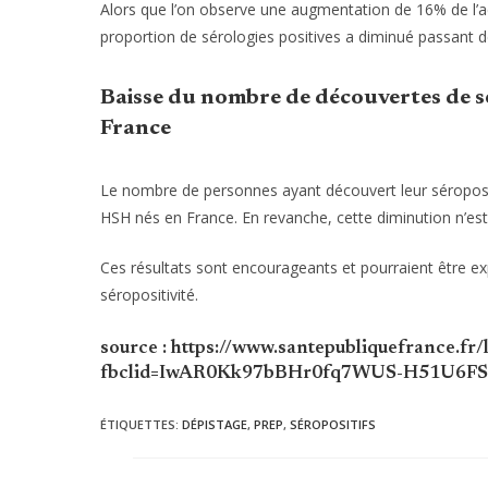
Alors que l’on observe une augmentation de 16% de l’act
proportion de sérologies positives a diminué passant d
Baisse du nombre de découvertes de s
France
Le nombre de personnes ayant découvert leur séroposit
HSH nés en France. En revanche, cette diminution n’est p
Ces résultats sont encourageants et pourraient être ex
séropositivité.
source : https://www.santepubliquefrance.fr/
fbclid=IwAR0Kk97bBHr0fq7WUS-H51U6F
ÉTIQUETTES
:
DÉPISTAGE
,
PREP
,
SÉROPOSITIFS