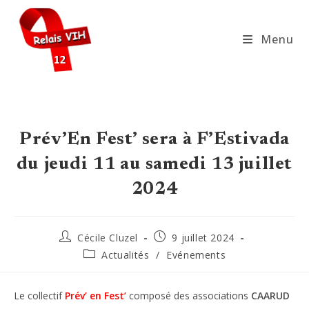
Skip
to
Menu
content
Prév’En Fest’ sera à F’Estivada
du jeudi 11 au samedi 13 juillet
2024
Auteur/autrice
Publication
Cécile Cluzel
9 juillet 2024
de
publiée :
Post
Actualités
/
Evénements
la
category:
publication :
Le collectif
Prév’ en Fest’
composé des associations
CAARUD