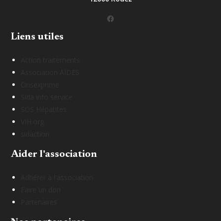
Facebook
Liens utiles
Action traitements
Association AIDES
Onsexprime
Sida info service
SOS Hépatites
VIH.org
sidaction
Aider l'association
Adhérer à l'association
Faire un don
Partenaires