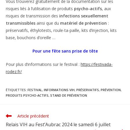
Vous trouverez gratuitement de la documentation sur les
risques liés à l’utilisation de produits
psycho-actifs
, aux
risques de transmission des
infections sexuellement
transmissibles
ainsi que du
matériel de prévention
:
préservatifs, éthylotests, roule-ta-paille, kits d’injection, kits
base, bouchons d’oreille …
Pour une fête sans prise de tête
Pour plus d’informations sur le festival :
https://festivada-
rodez.fr/
ÉTIQUETTES
:
FESTIVAL
,
INFORMATIONS VIH
,
PRÉSERVATIFS
,
PRÉVENTION
,
PRODUITS PSYCHO-ACTIFS
,
STAND DE PRÉVENTION
Article précédent
Read
more
Relais VIH au Fest’Aubrac 2024 le samedi 6 juillet
articles