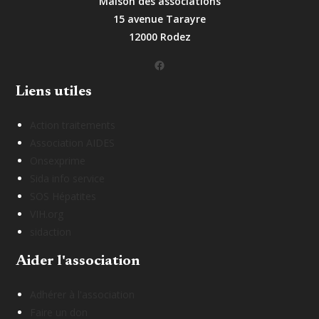
Maison des associations
15 avenue Tarayre
12000 Rodez
Facebook
Liens utiles
Action traitements
Association AIDES
Onsexprime
Sida info service
SOS Hépatites
VIH.org
sidaction
Aider l'association
Adhérer à l'association
Faire un don