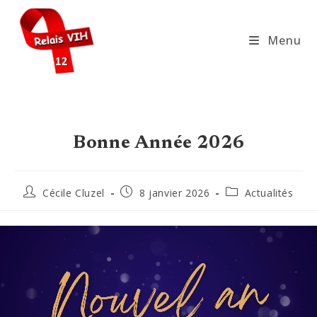
Skip
to
Menu
content
Bonne Année 2026
Auteur/autrice
Publication
Post
Cécile Cluzel
8 janvier 2026
Actualités
de
publiée :
category:
la
publication :