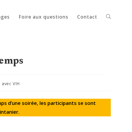
ages
Foire aux questions
Contact
Toggle
website
temps
e avec VIH
search
s d’une soirée, les participants se sont
intanier.