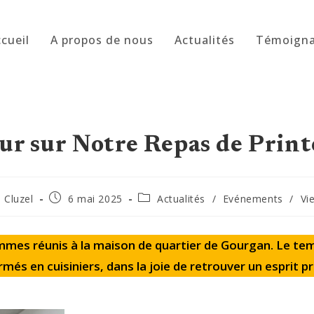
cueil
A propos de nous
Actualités
Témoign
ur sur Notre Repas de Prin
trice
Publication
Post
e Cluzel
6 mai 2025
Actualités
/
Evénements
/
Vi
publiée :
category:
n :
mmes réunis à la maison de quartier de Gourgan. Le temp
més en cuisiniers, dans la joie de retrouver un esprit pr