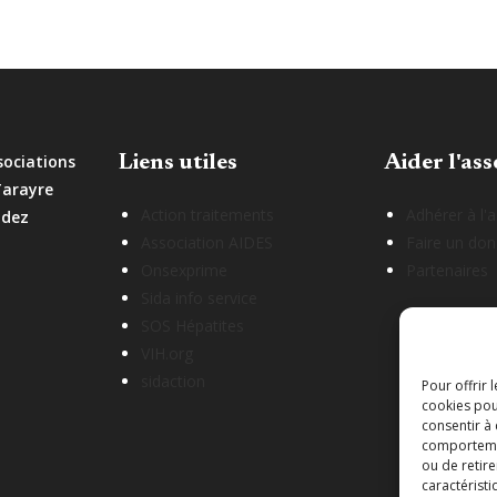
sociations
Liens utiles
Aider l'ass
Tarayre
Action traitements
Adhérer à l'
odez
Association AIDES
Faire un don
Onsexprime
Partenaires
Sida info service
SOS Hépatites
VIH.org
sidaction
Pour offrir 
cookies pou
consentir à
comportement
ou de retire
caractéristi