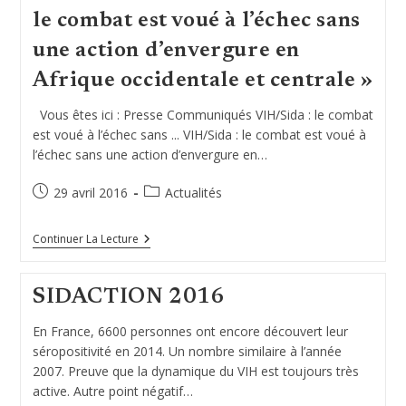
le combat est voué à l’échec sans
une action d’envergure en
Afrique occidentale et centrale »
Vous êtes ici : Presse Communiqués VIH/Sida : le combat
est voué à l’échec sans ... VIH/Sida : le combat est voué à
l’échec sans une action d’envergure en…
Publication
Post
29 avril 2016
Actualités
publiée :
category:
Le
Continuer La Lecture
Combat
Est
Voué
SIDACTION 2016
À
L’échec
Sans
En France, 6600 personnes ont encore découvert leur
Une
séropositivité en 2014. Un nombre similaire à l’année
Action
D’envergure
2007. Preuve que la dynamique du VIH est toujours très
En
active. Autre point négatif…
Afrique