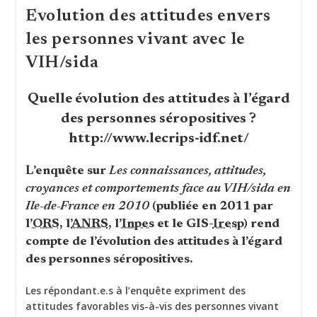
Stoppe
Evolution des attitudes envers
La
Transmission
les personnes vivant avec le
Entre
Partenaire,
VIH/sida
Quelque
Soit
L’orientation
Sexuelle
Quelle évolution des attitudes à l’égard
des personnes séropositives ?
http://www.lecrips-idf.net/
L’enquête sur
Les connaissances, attitudes,
croyances et comportements face au VIH/sida en
Ile-de-France en 2010
(publiée en 2011 par
l’
ORS
, l’
ANRS
, l’
Inpes
et le GIS-
Iresp
) rend
compte de l’évolution des attitudes à l’égard
des personnes séropositives.
Les répondant.e.s à l’enquête expriment des
attitudes favorables vis-à-vis des personnes vivant