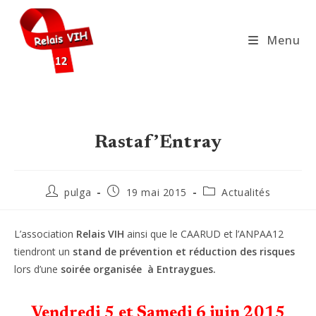
Skip
to
Menu
content
Rastaf’Entray
Auteur/autrice
Publication
Post
pulga
19 mai 2015
Actualités
de
publiée :
category:
la
publication :
L’association
Relais VIH
ainsi que le CAARUD et l’ANPAA12
tiendront un
stand de prévention et réduction des risques
lors d’une
soirée organisée à Entraygues.
Vendredi 5 et Samedi 6 juin 2015