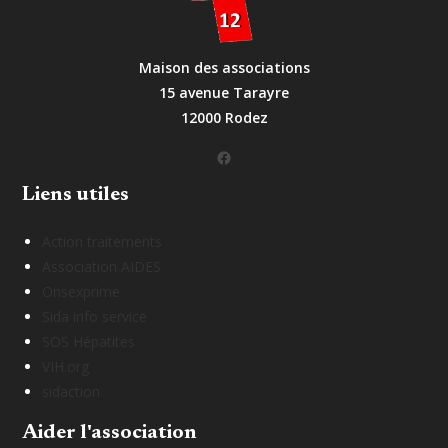
Maison des associations
15 avenue Tarayre
12000 Rodez
Facebook
Liens utiles
Action traitements
Association AIDES
Onsexprime
Sida info service
SOS Hépatites
VIH.org
sidaction
Aider l'association