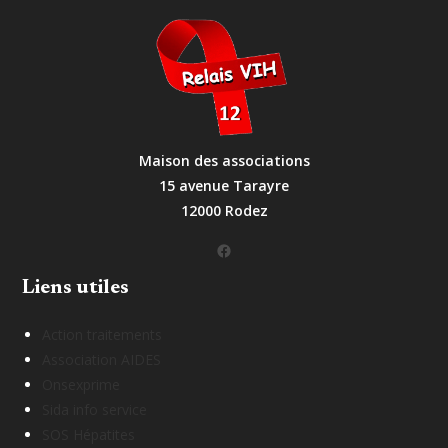
Maison des associations
15 avenue Tarayre
12000 Rodez
Facebook
Liens utiles
Action traitements
Association AIDES
Onsexprime
Sida info service
SOS Hépatites