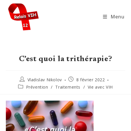
Skip
to
Menu
content
C’est quoi la trithérapie?
Auteur/autrice
Publication
Vladislav Nikolov
8 février 2022
de
publiée :
Post
Prévention
/
Traitements
/
Vie avec VIH
la
category:
publication :