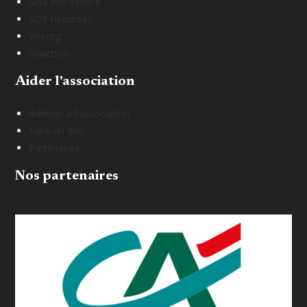
Sida info service
SOS Hépatites
VIH.org
sidaction
Aider l'association
Adhérer à l'association
Faire un don
Partenaires
Nos partenaires