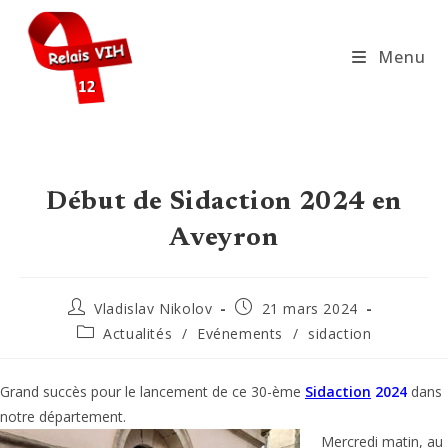
Skip
to
Menu
content
Début de Sidaction 2024 en
Aveyron
Auteur/autrice
Publication
Vladislav Nikolov
21 mars 2024
de
publiée :
Post
Actualités
/
Evénements
/
sidaction
la
category:
publication :
Grand succès pour le lancement de ce 30-ème
Sidaction
2024
dans
notre département.
Mercredi matin, au