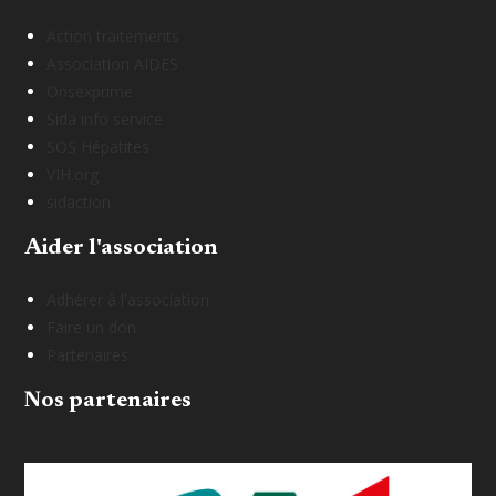
Action traitements
Association AIDES
Onsexprime
Sida info service
SOS Hépatites
VIH.org
sidaction
Aider l'association
Adhérer à l'association
Faire un don
Partenaires
Nos partenaires