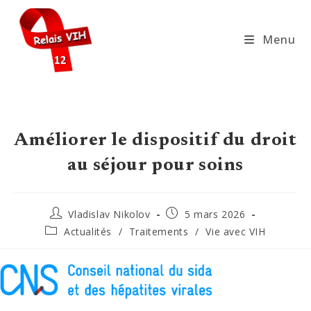
Skip
to
Menu
content
Améliorer le dispositif du droit
au séjour pour soins
Auteur/autrice
Publication
Vladislav Nikolov
5 mars 2026
de
publiée :
Post
Actualités
/
Traitements
/
Vie avec VIH
la
category:
publication :