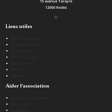
15 avenue Tarayre
12000 Rodez
Facebook
Liens utiles
Action traitements
Association AIDES
Onsexprime
Sida info service
SOS Hépatites
VIH.org
sidaction
Aider l'association
Adhérer à l'association
Faire un don
Partenaires