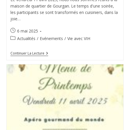
maison de quartier de Gourgan. Le temps d'une soirée,
les participants se sont transformés en cuisiniers, dans la
joie…
Publication
6 mai 2025
publiée :
Post
Actualités
/
Evénements
/
Vie avec VIH
category:
Retour
Continuer La Lecture
Sur
Notre
Repas
De
Printemps