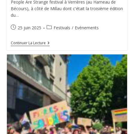
People Are Strange festival à Verrières (au Hameau de
Bécours), à côté de Millau dont c'était la troisième édition
du…
Publication
Post
25 juin 2025
Festivals
/
Evénements
publiée :
category:
Prev’
Continuer La Lecture
En
Fest’
Au
People
Are
Strange
Festival