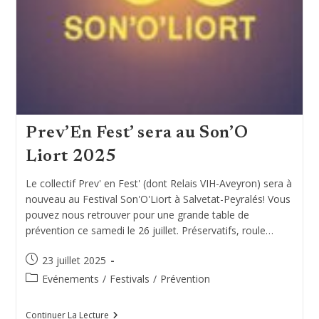
Prev’En Fest’ sera au Son’O
Liort 2025
Le collectif Prev' en Fest' (dont Relais VIH-Aveyron) sera à
nouveau au Festival Son'O'Liort à Salvetat-Peyralés! Vous
pouvez nous retrouver pour une grande table de
prévention ce samedi le 26 juillet. Préservatifs, roule…
Publication
23 juillet 2025
publiée :
Post
Evénements
/
Festivals
/
Prévention
category:
Prev’En
Continuer La Lecture