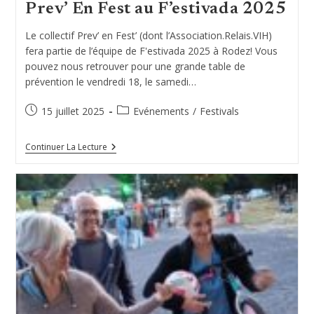
Prev’ En Fest au F’estivada 2025
Le collectif Prev’ en Fest’ (dont l’Association.Relais.VIH)
fera partie de l’équipe de F'estivada 2025 à Rodez! Vous
pouvez nous retrouver pour une grande table de
prévention le vendredi 18, le samedi…
Publication
Post
15 juillet 2025
Evénements
/
Festivals
publiée :
category:
Prev’
Continuer La Lecture
En
Fest
Au
F’estivada
2025