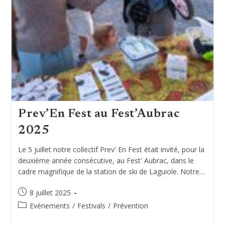
Prev’En Fest au Fest’Aubrac
2025
Le 5 juillet notre collectif Prev' En Fest était invité, pour la
deuxième année consécutive, au Fest' Aubrac, dans le
cadre magnifique de la station de ski de Laguiole. Notre…
Publication
8 juillet 2025
publiée :
Post
Evénements
/
Festivals
/
Prévention
category: