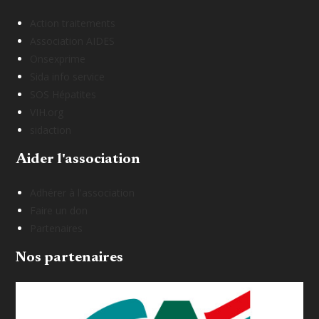
Action traitements
Association AIDES
Onsexprime
Sida info service
SOS Hépatites
VIH.org
sidaction
Aider l'association
Adhérer à l'association
Faire un don
Partenaires
Nos partenaires