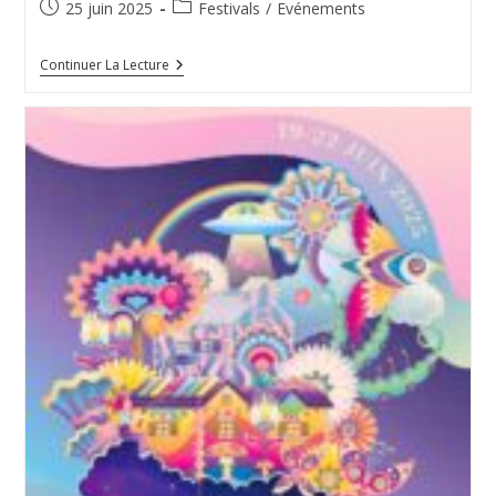
Publication
Post
25 juin 2025
Festivals
/
Evénements
publiée :
category:
Prev’
Continuer La Lecture
En
Fest’
Au
People
Are
Strange
Festival