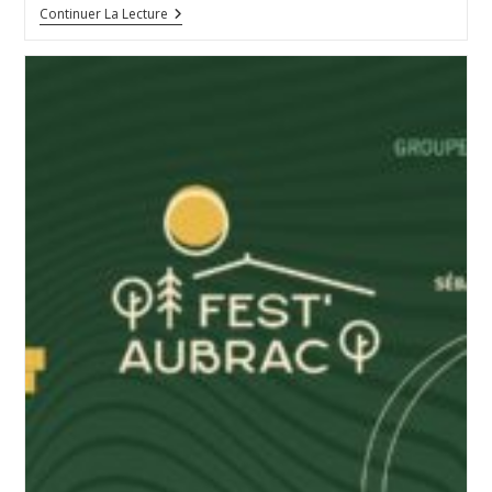
Prev’En
Continuer La Lecture
Fest
Au
Fest’Aubrac
2025