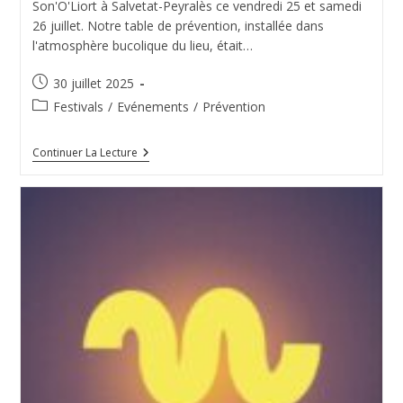
Son'O'Liort à Salvetat-Peyralès ce vendredi 25 et samedi
26 juillet. Notre table de prévention, installée dans
l'atmosphère bucolique du lieu, était…
Publication
30 juillet 2025
publiée :
Post
Festivals
/
Evénements
/
Prévention
category:
Prev’En
Continuer La Lecture
Fest
Au
Son’O’Liort
2025