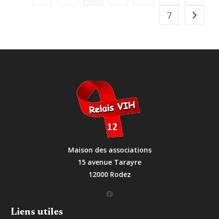
Le
Samedi
7
Aller à 
27
Juillet
2024
Maison des associations
15 avenue Tarayre
12000 Rodez
Facebook
Liens utiles