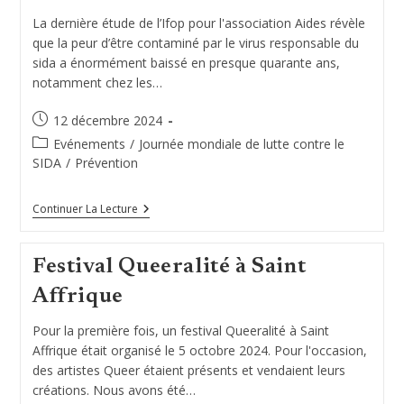
La dernière étude de l’Ifop pour l'association Aides révèle
que la peur d’être contaminé par le virus responsable du
sida a énormément baissé en presque quarante ans,
notamment chez les…
Publication
12 décembre 2024
publiée :
Post
Evénements
/
Journée mondiale de lutte contre le
category:
SIDA
/
Prévention
Nos
Continuer La Lecture
Actions
« Jeunes »
En
Festival Queeralité à Saint
Cette
Journée
Affrique
Mondiale
De
Lutte
Pour la première fois, un festival Queeralité à Saint
Contre
Affrique était organisé le 5 octobre 2024. Pour l'occasion,
Le
SIDA
des artistes Queer étaient présents et vendaient leurs
créations. Nous avons été…