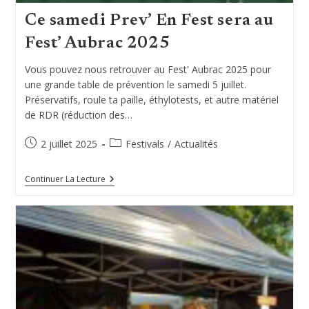
Ce samedi Prev’ En Fest sera au
Fest’ Aubrac 2025
Vous pouvez nous retrouver au Fest' Aubrac 2025 pour
une grande table de prévention le samedi 5 juillet.
Préservatifs, roule ta paille, éthylotests, et autre matériel
de RDR (réduction des…
Publication
Post
2 juillet 2025
Festivals
/
Actualités
publiée :
category:
Ce
Continuer La Lecture
Samedi
Prev’
En
Fest
Sera
Au
Fest’
Aubrac
2025