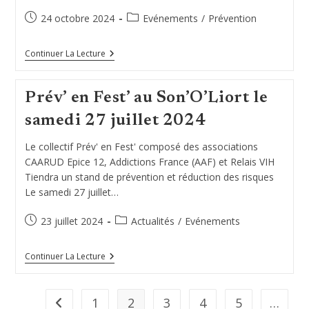
Publication
Post
24 octobre 2024
Evénements
/
Prévention
publiée :
category:
Festival
Continuer La Lecture
Queeralité
À
Saint
Prév’ en Fest’ au Son’O’Liort le
Affrique
samedi 27 juillet 2024
Le collectif Prév' en Fest' composé des associations
CAARUD Epice 12, Addictions France (AAF) et Relais VIH
Tiendra un stand de prévention et réduction des risques
Le samedi 27 juillet…
Publication
Post
23 juillet 2024
Actualités
/
Evénements
publiée :
category:
Prév’
Continuer La Lecture
En
Fest’
Au
Son’O’Liort
1
2
3
4
5
…
Go to the previous page