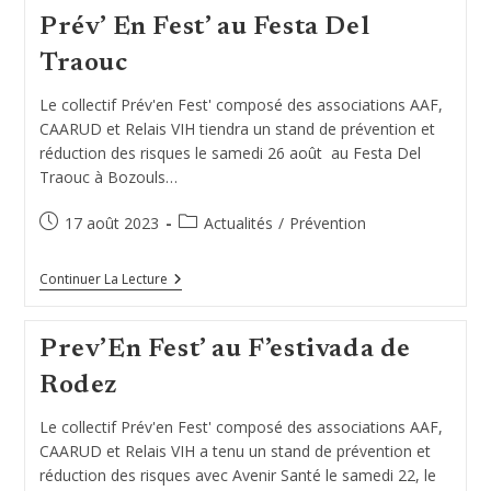
Olympiades
Prév’ En Fest’ au Festa Del
De
La
Traouc
Mission
Locale
Aveyron
Le collectif Prév'en Fest' composé des associations AAF,
CAARUD et Relais VIH tiendra un stand de prévention et
réduction des risques le samedi 26 août au Festa Del
Traouc à Bozouls…
Publication
Post
17 août 2023
Actualités
/
Prévention
publiée :
category:
Prév’
Continuer La Lecture
En
Fest’
Au
Prev’En Fest’ au F’estivada de
Festa
Del
Rodez
Traouc
Le collectif Prév'en Fest' composé des associations AAF,
CAARUD et Relais VIH a tenu un stand de prévention et
réduction des risques avec Avenir Santé le samedi 22, le