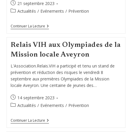
Publication
21 septembre 2023
publiée :
Post
Actualités
/
Evénements
/
Prévention
category:
Rentrée
Continuer La Lecture
De
La
Vie
Relais VIH aux Olympiades de la
Associative
Au
Mission locale Aveyron
Centre
Universitaire
De
L'Association.Relais.VIH a participé et tenu un stand de
Rodez
prévention et réduction des risques le vendredi 8
septembre aux premières Olympiades de la Mission
locale Aveyron. Une centaine de jeunes des…
Publication
14 septembre 2023
publiée :
Post
Actualités
/
Evénements
/
Prévention
category:
Relais
Continuer La Lecture
VIH
Aux