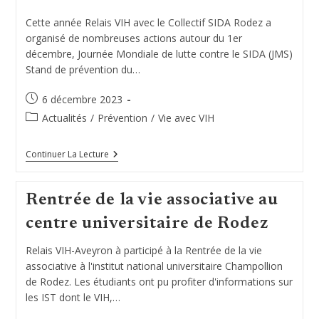
Cette année Relais VIH avec le Collectif SIDA Rodez a
organisé de nombreuses actions autour du 1er
décembre, Journée Mondiale de lutte contre le SIDA (JMS)
Stand de prévention du…
Publication
6 décembre 2023
publiée :
Post
Actualités
/
Prévention
/
Vie avec VIH
category:
1er
Continuer La Lecture
Décembre
2023,
Journée
Rentrée de la vie associative au
Mondiale
De
centre universitaire de Rodez
Lutte
Contre
Le
Relais VIH-Aveyron à participé à la Rentrée de la vie
SIDA
associative à l'institut national universitaire Champollion
de Rodez. Les étudiants ont pu profiter d'informations sur
les IST dont le VIH,…