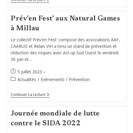
En
Fest’
Au
Prév’en Fest’ aux Natural Games
F’estivada
De
à Millau
Rodez
Le collectif Prév'en Fest' composé des associations AAF,
CAARUD et Relais VIH a tenu un stand de prévention et
réduction des risques avec Act-up Sud Ouest le vendredi
30 juin et…
Publication
5 juillet 2023
publiée :
Post
Actualités
/
Evénements
/
Prévention
category:
Prév’en
Continuer La Lecture
Fest’
Aux
Natural
Journée mondiale de lutte
Games
À
contre le SIDA 2022
Millau