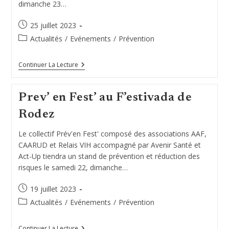
dimanche 23…
Publication
25 juillet 2023
publiée :
Post
Actualités
/
Evénements
/
Prévention
category:
Prev’En
Continuer La Lecture
Fest’
Au
F’estivada
Prev’ en Fest’ au F’estivada de
De
Rodez
Rodez
Le collectif Prév'en Fest' composé des associations AAF,
CAARUD et Relais VIH accompagné par Avenir Santé et
Act-Up tiendra un stand de prévention et réduction des
risques le samedi 22, dimanche…
Publication
19 juillet 2023
publiée :
Post
Actualités
/
Evénements
/
Prévention
category:
Prev’
Continuer La Lecture