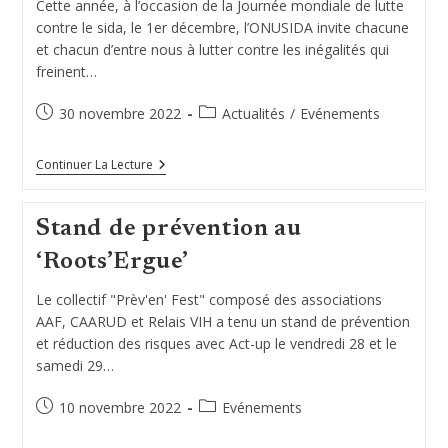
Cette année, à l’occasion de la Journée mondiale de lutte
contre le sida, le 1er décembre, l’ONUSIDA invite chacune
et chacun d’entre nous à lutter contre les inégalités qui
freinent…
Publication
Post
30 novembre 2022
Actualités
/
Evénements
publiée :
category:
Journée
Continuer La Lecture
Mondiale
De
Lutte
Stand de prévention au
Contre
Le
‘Roots’Ergue’
SIDA
2022
Le collectif "Prèv'en' Fest" composé des associations
AAF, CAARUD et Relais VIH a tenu un stand de prévention
et réduction des risques avec Act-up le vendredi 28 et le
samedi 29…
Publication
Post
10 novembre 2022
Evénements
publiée :
category: