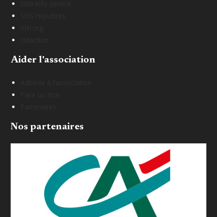
Sida info service
SOS Hépatites
VIH.org
sidaction
Aider l'association
Adhérer à l'association
Faire un don
Partenaires
Nos partenaires