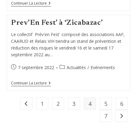
Stand
Continuer La Lecture
De
Prévention
Au
Prev’En Fest’ à ‘Zicabazac’
‘Roots’Ergue’
Le collectif Prév'en Fest' composé des associations AAF,
CAARUD et Relais VIH tiendra un stand de prévention et
réduction des risques le vendredi 16 et le samedi 17
septembre 2022 au…
Publication
Post
7 septembre 2022
Actualités
/
Evénements
publiée :
category:
Prev’En
Continuer La Lecture
Fest’
À
‘Zicabazac’
1
2
3
4
5
6
Go to the previous page
7
Aller à 